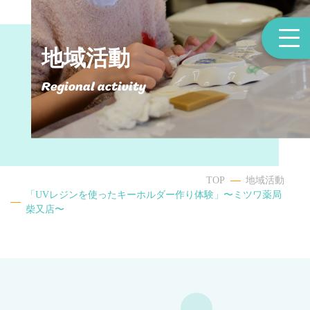
地域活動
Regional activity
TOP
地域活動
「UVレジンを使ったキーホルダー作り体験」〜ミツワ薬局
柴又店〜